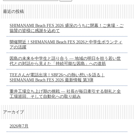
最近の投稿
SHIMANAMI Beach FES 2026 盛況のうちに閉幕！ご来場・ご
協賛の皆様に感謝を込めて
開催間近！SHIMANAMI Beach FES 2026と中学生ボランティ
アの活躍
因島の未来を中学生と語り合う ― 地域の明日を担う若い世
代との対話から見えた「持続可能な因島」への道筋
TEEさんが電話出演！SBF26への熱い想いを語る｜
SHIMANAMI Beach FES 2026 最新情報 第3弾
重井工場立ち上げ期の挑戦 ― 社長が毎日牽引する朝礼と全
工場巡回、そして自動化への取り組み
アーカイブ
2026年7月