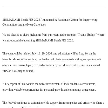
SHIMANAMI Beach FES 2026 Announced: A Passionate Vision for Empowering
Communities and the Next Generation
We are pleased to share highlights from our recent radio program “Thanks Buddy,” where
we introduced the upcoming SHIMANAMI Beach FES 2026.
The event will be held on July 19–20, 2026, and admission will be free. Set on the
beautiful shores of Innoshima, the festival will feature a wakeboarding competition with
athletes from across Japan, live performances by well-known artists, and an enhanced
fireworks display at sunset.
A key aspect of this event is the active involvement of local students as volunteers,
providing valuable opportunities for personal growth and community engagement.
The festival continues to gain nationwide support from companies and artists who share a