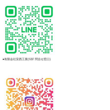
●有限会社安西工業(SBF 問合せ窓口)