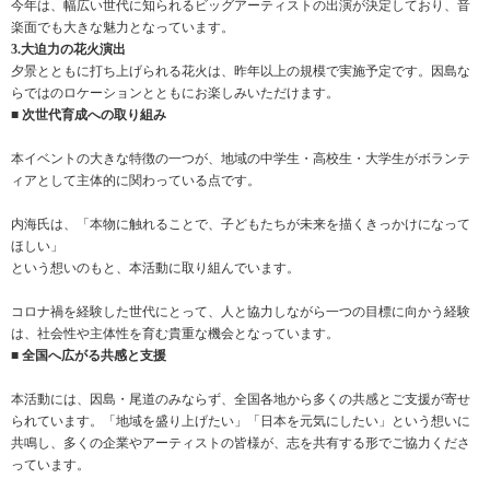
今年は、幅広い世代に知られるビッグアーティストの出演が決定しており、音
楽面でも大きな魅力となっています。
3.大迫力の花火演出
夕景とともに打ち上げられる花火は、昨年以上の規模で実施予定です。因島な
らではのロケーションとともにお楽しみいただけます。
■ 次世代育成への取り組み
本イベントの大きな特徴の一つが、地域の中学生・高校生・大学生がボランテ
ィアとして主体的に関わっている点です。
内海氏は、「本物に触れることで、子どもたちが未来を描くきっかけになって
ほしい」
という想いのもと、本活動に取り組んでいます。
コロナ禍を経験した世代にとって、人と協力しながら一つの目標に向かう経験
は、社会性や主体性を育む貴重な機会となっています。
■ 全国へ広がる共感と支援
本活動には、因島・尾道のみならず、全国各地から多くの共感とご支援が寄せ
られています。「地域を盛り上げたい」「日本を元気にしたい」という想いに
共鳴し、多くの企業やアーティストの皆様が、志を共有する形でご協力くださ
っています。