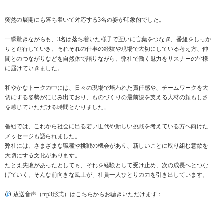
突然の展開にも落ち着いて対応する3名の姿が印象的でした。
一瞬驚きながらも、3名は落ち着いた様子で互いに言葉をつなぎ、番組をしっか
りと進行していき、それぞれの仕事の経験や現場で大切にしている考え方、仲
間とのつながりなどを自然体で語りながら、弊社で働く魅力をリスナーの皆様
に届けていきました。
和やかなトークの中には、日々の現場で培われた責任感や、チームワークを大
切にする姿勢がにじみ出ており、ものづくりの最前線を支える人材の頼もしさ
を感じていただける時間となりました。
番組では、これから社会に出る若い世代や新しい挑戦を考えている方へ向けた
メッセージも語られました。
弊社には、さまざまな職種や挑戦の機会があり、新しいことに取り組む意欲を
大切にする文化があります。
たとえ失敗があったとしても、それを経験として受け止め、次の成長へとつな
げていく。そんな前向きな風土が、社員一人ひとりの力を引き出しています。
放送音声（mp3形式）はこちらからお聴きいただけます：