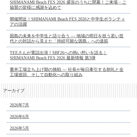
SHIMANAMI Beach FES 2026 盛況のうちに閉幕！ご来場・ご
協賛の皆様に感謝を込めて
開催間近！SHIMANAMI Beach FES 2026と中学生ボランティ
アの活躍
因島の未来を中学生と語り合う ― 地域の明日を担う若い世
代との対話から見えた「持続可能な因島」への道筋
TEEさんが電話出演！SBF26への熱い想いを語る｜
SHIMANAMI Beach FES 2026 最新情報 第3弾
重井工場立ち上げ期の挑戦 ― 社長が毎日牽引する朝礼と全
工場巡回、そして自動化への取り組み
アーカイブ
2026年7月
2026年6月
2026年5月