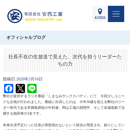
オフィシャルブログ
社長不在の生放送で見えた、次代を担うリーダーた
ちの力
投稿日
2026年3月16日
Facebook
Twitter
Line
弊社が提供するラジオ番組「しまなみサンクスバディ」にて、今回少しユニー
クな企画が行われました。番組に出演したのは、今年36歳を迎える弊社のリー
ダー世代である常務取締役の中村遼、岡山工場の胡翔平、そして岩城造船で活
躍する箱田将の3名です。
本来出演予定だった社長が突然現れないという状況が用意され、頼りにしてい