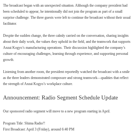
The broadcast began with an unexpected situation. Although the company president had
been scheduled to appear, he intentionally did not join the program as part of a small
surprise challenge. The three guests were left to continue the broadcast without their usual
facilitator.
Despite the sudden change, the three calmly carried on the conversation, sharing insights
about their daily work, the values they uphold in the field, and the teamwork that supports
Anzai Kogyo’s manufacturing operations. Their discussion highlighted the company’s
culture of encouraging challenges, learning through experience, and supporting personal
growth.
Listening from another room, the president reportedly watched the broadcast with a smile
as the three leaders demonstrated composure and strong teamwork—qualities that reflect
the strength of Anzai Kogyo’s workplace culture.
Announcement: Radio Segment Schedule Update
Our sponsored radio segment will move to a new program starting in April.
Program Title: Shima Radio!!
First Broadcast: April 3 (Friday), around 6:40 PM