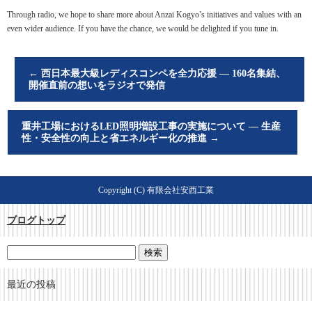
Through radio, we hope to share more about Anzai Kogyo’s initiatives and values with an
even wider audience. If you have the chance, we would be delighted if you tune in.
←
西日本最大級レディスコンペを全力応援 ― 160名集結、
開催直前の想いをラジオで発信
重井工場におけるLED照明増設工事の実施について ― 生産
性・安全性の向上と省エネルギー化の推進
→
Copyright (C) 有限会社安西工業
ブログトップ
最近の投稿