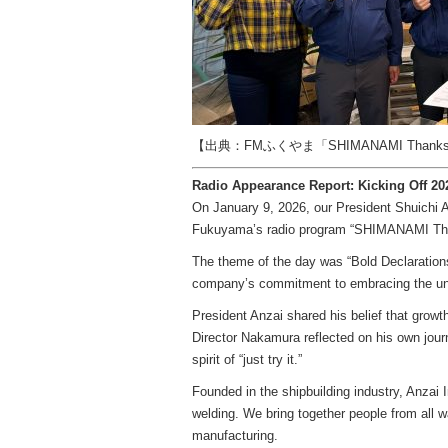
【出典：FMふくやま「SHIMANAMI Thanks
Radio Appearance Report: Kicking Off 202
On January 9, 2026, our President Shuichi
Fukuyama’s radio program “SHIMANAMI Tha
The theme of the day was “Bold Declarations 
company’s commitment to embracing the unex
President Anzai shared his belief that grow
Director Nakamura reflected on his own journ
spirit of “just try it.”
Founded in the shipbuilding industry, Anzai 
welding. We bring together people from all wa
manufacturing.