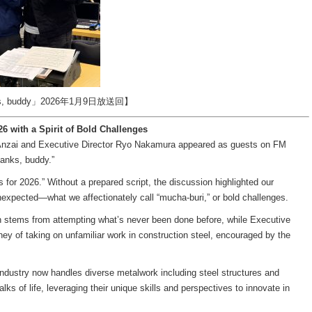
, buddy」2026年1月9日放送回】
6 with a Spirit of Bold Challenges
 Anzai and Executive Director Ryo Nakamura appeared as guests on FM
nks, buddy.”
for 2026.” Without a prepared script, the discussion highlighted our
pected—what we affectionately call “mucha-buri,” or bold challenges.
th stems from attempting what’s never been done before, while Executive
ey of taking on unfamiliar work in construction steel, encouraged by the
Industry now handles diverse metalwork including steel structures and
lks of life, leveraging their unique skills and perspectives to innovate in