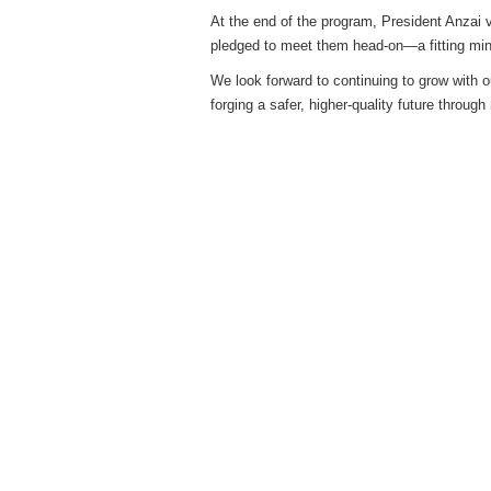
At the end of the program, President Anzai 
pledged to meet them head-on—a fitting minds
We look forward to continuing to grow with 
forging a safer, higher-quality future throug