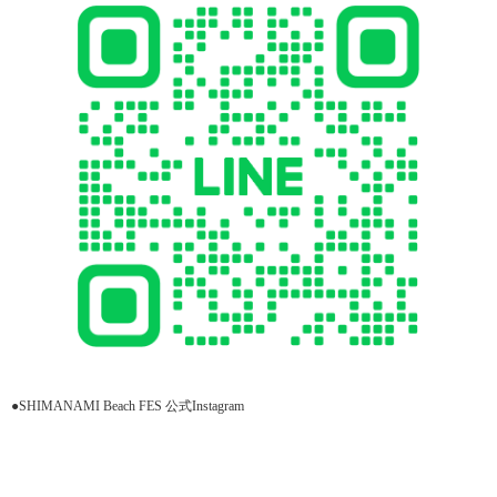
●SHIMANAMI Beach FES 公式Instagram