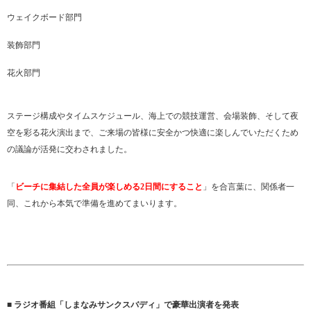
ウェイクボード部門
装飾部門
花火部門
ステージ構成やタイムスケジュール、海上での競技運営、会場装飾、そして夜
空を彩る花火演出まで、ご来場の皆様に安全かつ快適に楽しんでいただくため
の議論が活発に交わされました。
「
ビーチに集結した全員が楽しめる2日間にすること
」を合言葉に、関係者一
同、これから本気で準備を進めてまいります。
■ ラジオ番組「しまなみサンクスバディ」で豪華出演者を発表