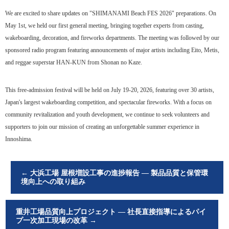
We are excited to share updates on "SHIMANAMI Beach FES 2026" preparations. On
May 1st, we held our first general meeting, bringing together experts from casting,
wakeboarding, decoration, and fireworks departments. The meeting was followed by our
sponsored radio program featuring announcements of major artists including Eito, Metis,
and reggae superstar HAN-KUN from Shonan no Kaze.
This free-admission festival will be held on July 19-20, 2026, featuring over 30 artists,
Japan's largest wakeboarding competition, and spectacular fireworks. With a focus on
community revitalization and youth development, we continue to seek volunteers and
supporters to join our mission of creating an unforgettable summer experience in
Innoshima.
←
大浜工場 屋根増設工事の進捗報告 ― 製品品質と保管環
境向上への取り組み
重井工場品質向上プロジェクト ― 社長直接指導によるパイ
プ一次加工現場の改革
→