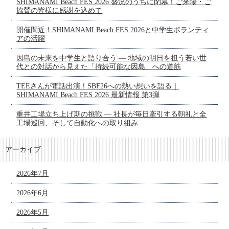
SHIMANAMI Beach FES 2026 盛況のうちに閉幕！ご来場・ご
協賛の皆様に感謝を込めて
開催間近！SHIMANAMI Beach FES 2026と中学生ボランティ
アの活躍
因島の未来を中学生と語り合う ― 地域の明日を担う若い世
代との対話から見えた「持続可能な因島」への道筋
TEEさんが電話出演！SBF26への熱い想いを語る｜
SHIMANAMI Beach FES 2026 最新情報 第3弾
重井工場立ち上げ期の挑戦 ― 社長が毎日牽引する朝礼と全
工場巡回、そして自動化への取り組み
アーカイブ
2026年7月
2026年6月
2026年5月