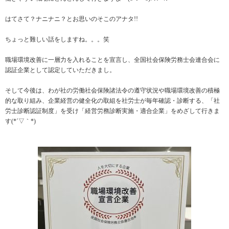
はてさて？ナニナニ？とお思いのそこのアナタ!!
ちょっと難しい話をしますね。。。笑
職場環境改善に一層力を入れることを宣言し、全国社会保険労務士会連合会に
認証企業として認定していただきまし。
そして今後は、わが社の労働社会保険諸法令の遵守状況や職場環境改善の積極
的な取り組み、企業経営の健全化の取組を社労士が毎年確認・診断する、「社
労士診断認証制度」を受け「経営労務診断実施・適合企業」をめざして行きま
す(*´▽｀*)